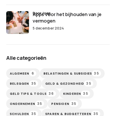
door Joep
Apps voor het bijhouden van je
vermogen
5 december 2024
Alle categorieën
6
35
ALGEMEEN
BELASTINGEN & SUBSIDIES
35
35
BELEGGEN
GELD & GEZONDHEID
36
35
GELD TIPS & TOOLS
KINDEREN
35
35
ONDERNEMEN
PENSIOEN
35
35
SCHULDEN
SPAREN & BUDGETTEREN