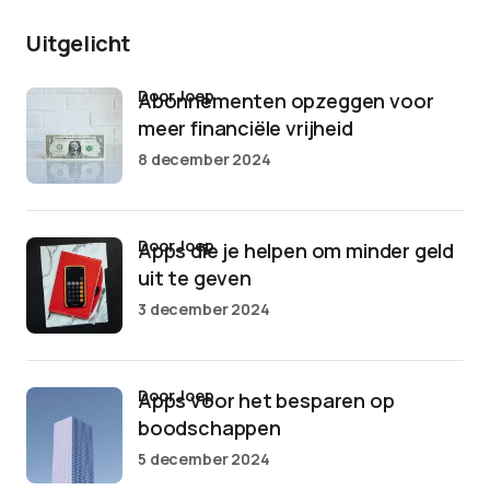
Uitgelicht
door Joep
Abonnementen opzeggen voor
meer financiële vrijheid
8 december 2024
door Joep
Apps die je helpen om minder geld
uit te geven
3 december 2024
door Joep
Apps voor het besparen op
boodschappen
5 december 2024