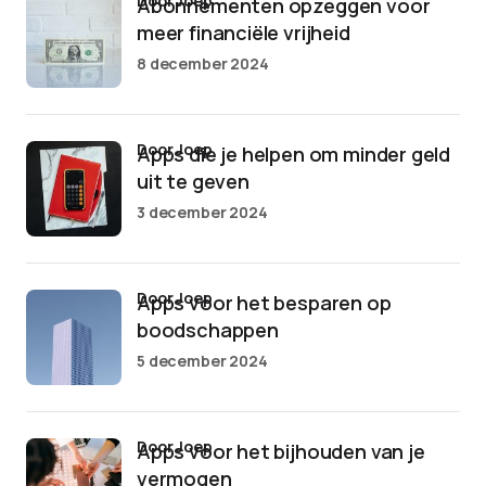
door Joep
Abonnementen opzeggen voor
meer financiële vrijheid
8 december 2024
door Joep
Apps die je helpen om minder geld
uit te geven
3 december 2024
door Joep
Apps voor het besparen op
boodschappen
5 december 2024
door Joep
Apps voor het bijhouden van je
vermogen