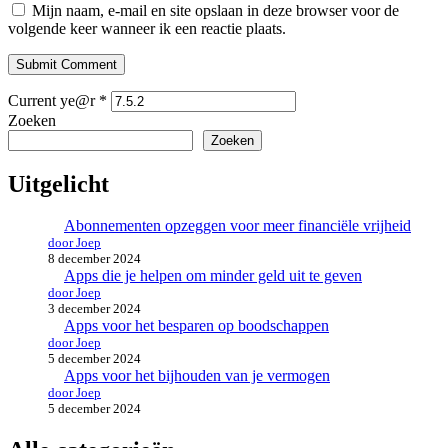
Mijn naam, e-mail en site opslaan in deze browser voor de
volgende keer wanneer ik een reactie plaats.
Submit Comment
Current ye@r
*
Zoeken
Zoeken
Uitgelicht
Abonnementen opzeggen voor meer financiële vrijheid
door Joep
8 december 2024
Apps die je helpen om minder geld uit te geven
door Joep
3 december 2024
Apps voor het besparen op boodschappen
door Joep
5 december 2024
Apps voor het bijhouden van je vermogen
door Joep
5 december 2024