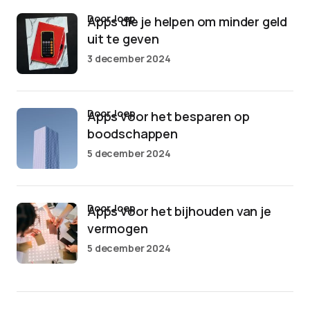
door Joep
Apps die je helpen om minder geld
uit te geven
3 december 2024
door Joep
Apps voor het besparen op
boodschappen
5 december 2024
door Joep
Apps voor het bijhouden van je
vermogen
5 december 2024