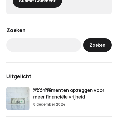
Submit Comment
Zoeken
Zoeken
Uitgelicht
door Joep
Abonnementen opzeggen voor
meer financiële vrijheid
8 december 2024