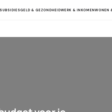
SUBSIDIES
GELD & GEZONDHEID
WERK & INKOMEN
WONEN 
 budget voor je