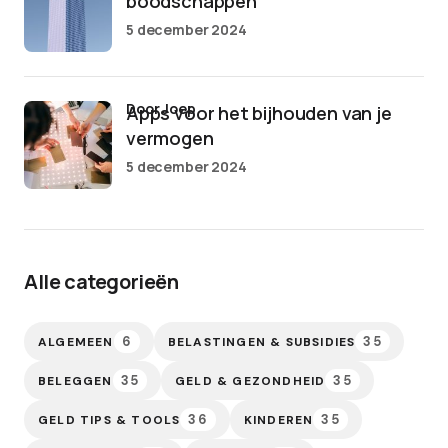
boodschappen
5 december 2024
door Joep
Apps voor het bijhouden van je
vermogen
5 december 2024
Alle categorieën
6
35
ALGEMEEN
BELASTINGEN & SUBSIDIES
35
35
BELEGGEN
GELD & GEZONDHEID
36
35
GELD TIPS & TOOLS
KINDEREN