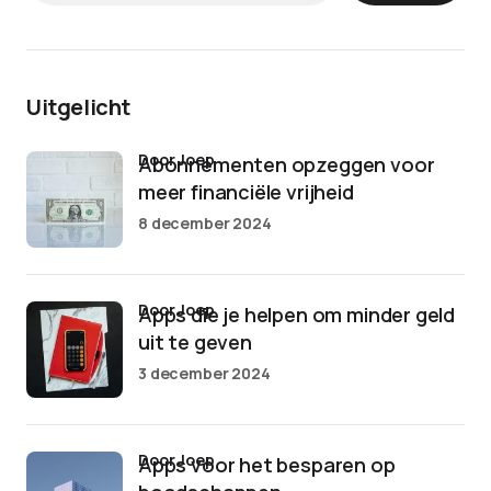
Uitgelicht
door Joep
Abonnementen opzeggen voor
meer financiële vrijheid
8 december 2024
door Joep
Apps die je helpen om minder geld
uit te geven
3 december 2024
door Joep
Apps voor het besparen op