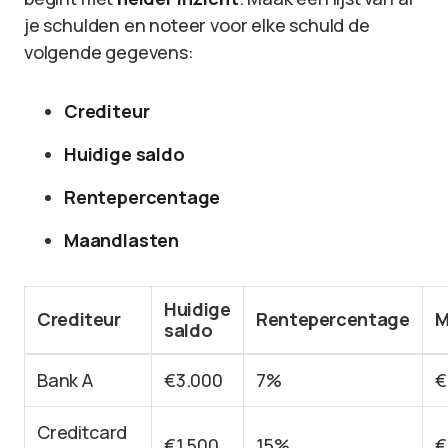
je schulden en noteer voor elke schuld de
volgende gegevens:
Crediteur
Huidige saldo
Rentepercentage
Maandlasten
Huidige
Crediteur
Rentepercentage
M
saldo
Bank A
€3.000
7%
€
Creditcard
€1.500
15%
€