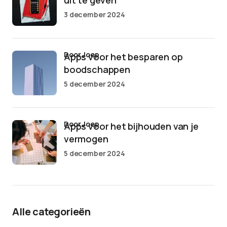
uit te geven
3 december 2024
door Joep
Apps voor het besparen op
boodschappen
5 december 2024
door Joep
Apps voor het bijhouden van je
vermogen
5 december 2024
Alle categorieën