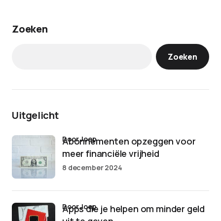
Zoeken
Zoeken
Uitgelicht
door Joep
Abonnementen opzeggen voor
meer financiële vrijheid
8 december 2024
door Joep
Apps die je helpen om minder geld