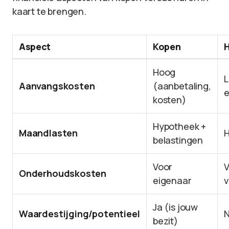
kaart te brengen.
Aspect
Kopen
Hoog
L
Aanvangskosten
(aanbetaling,
e
kosten)
Hypotheek +
Maandlasten
H
belastingen
Voor
V
Onderhoudskosten
eigenaar
v
Ja (is jouw
Waardestijging/potentieel
bezit)