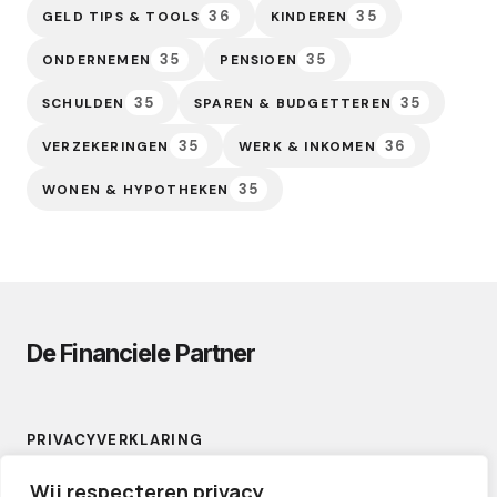
36
35
GELD TIPS & TOOLS
KINDEREN
35
35
ONDERNEMEN
PENSIOEN
35
35
SCHULDEN
SPAREN & BUDGETTEREN
35
36
VERZEKERINGEN
WERK & INKOMEN
35
WONEN & HYPOTHEKEN
De Financiele Partner
PRIVACYVERKLARING
CONTACT
Wij respecteren privacy
LINKS