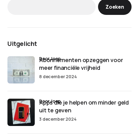
Zoeken
Uitgelicht
door Joep
Abonnementen opzeggen voor
meer financiële vrijheid
8 december 2024
door Joep
Apps die je helpen om minder geld
uit te geven
3 december 2024