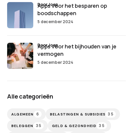
door Joep
Apps voor het besparen op
boodschappen
5 december 2024
door Joep
Apps voor het bijhouden van je
vermogen
5 december 2024
Alle categorieën
6
35
ALGEMEEN
BELASTINGEN & SUBSIDIES
35
35
BELEGGEN
GELD & GEZONDHEID