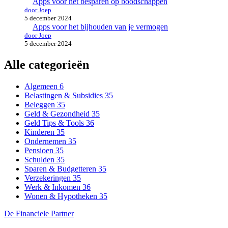
Apps voor het besparen op boodschappen
door Joep
5 december 2024
Apps voor het bijhouden van je vermogen
door Joep
5 december 2024
Alle categorieën
Algemeen
6
Belastingen & Subsidies
35
Beleggen
35
Geld & Gezondheid
35
Geld Tips & Tools
36
Kinderen
35
Ondernemen
35
Pensioen
35
Schulden
35
Sparen & Budgetteren
35
Verzekeringen
35
Werk & Inkomen
36
Wonen & Hypotheken
35
De Financiele Partner