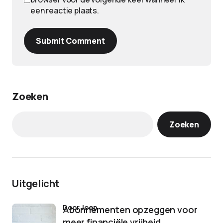
een reactie plaats.
Submit Comment
Zoeken
Zoeken
Uitgelicht
door Joep
Abonnementen opzeggen voor
meer financiële vrijheid