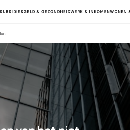
SUBSIDIES
GELD & GEZONDHEID
WERK & INKOMEN
WONEN 
den