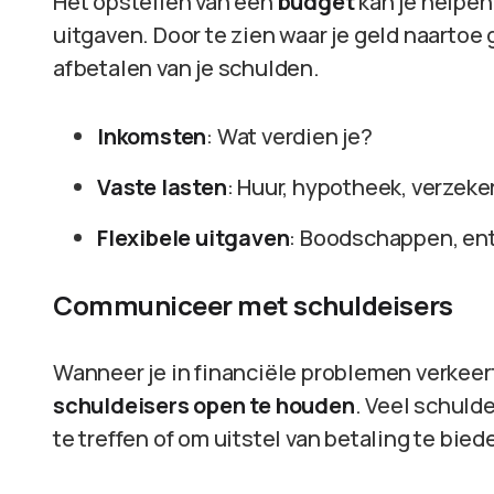
Het opstellen van een
budget
kan je helpen 
uitgaven. Door te zien waar je geld naartoe g
afbetalen van je schulden.
Inkomsten
: Wat verdien je?
Vaste lasten
: Huur, hypotheek, verzeke
Flexibele uitgaven
: Boodschappen, en
Communiceer met schuldeisers
Wanneer je in financiële problemen verkeert
schuldeisers open te houden
. Veel schuld
te treffen of om uitstel van betaling te bied